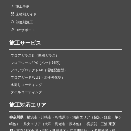
施工事例
床材別ガイド
部位別施工
DIYサポート
施工サービス
フロアガラスSi（無機ガラス）
フロアシールEPX（ペット対応）
フロアプロテクトAP（環境配慮型）
フロアガードPLUS（水性強化型）
水周りコーティング
タイルコーティング
施工対応エリア
神奈川県
：横浜市・川崎市・相模原市・湘南エリア（藤沢・鎌倉・茅ヶ
崎他）・県央エリア（大和・海老名・厚木他）・横須賀・三浦
東京
都
：東京23区全域（港区・世田谷区・江戸川区他）・多摩地域（町