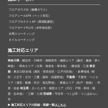
フロアガラスSi（無機ガラス）
フロアシールEPX（ペット対応）
フロアプロテクトAP（環境配慮型）
フロアガードPLUS（水性強化型）
水周りコーティング
タイルコーティング
施工対応エリア
神奈川県
：横浜市・川崎市・相模原市・湘南エリア（藤沢・鎌倉・茅ヶ
崎他）・県央エリア（大和・海老名・厚木他）・横須賀・三浦
東京
都
：東京23区全域（港区・世田谷区・江戸川区他）・多摩地域（町
田・八王子・立川・三鷹・調布・武蔵野他）
千葉県
：千葉市・ベイエ
リア（浦安・船橋・市川・習志野他）・東葛エリア（松戸・柏他）・市
原・佐倉
埼玉県
：さいたま市・南部エリア（川口・戸田・和光・朝
霞・志木他）・三郷・八潮
茨城県
：守谷市・つくば市・つくばみらい
市
▶︎ 施工対応エリアの詳細・実績一覧は
こちら